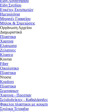
Είδη Λογιστηρίου
Είδη Σχεδίου
Ετικέτες Εκτυπωτών
Ημερολόγια
Μηχανές Γραφείου
Μπλοκ & Σημειώσεις
Οργάνωση Αρχείου
Διαχωριστικά
Πλαστικα
Χαρτινα
Ελασματα
Ζελατινες
Κλασερ
Κουτια
Fiber
Οικολογικο
Πλαστικα
Ντοσιε
Κορδονι
Πλαστικα
Σεμιναριων
Χαρτινα - Πρεσπαν
Σελιδοδείκτες - Καβαλάρηδες
Φακελοι πλαστικοι με κουμπι
Σχολικα Τετραδια