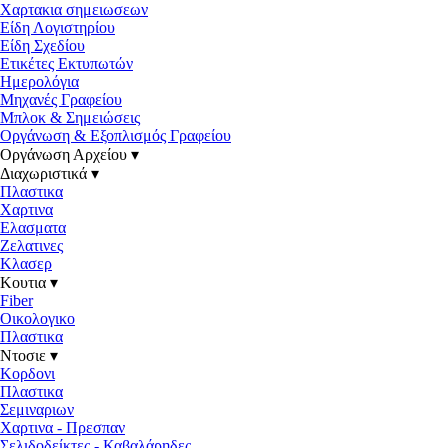
Χαρτακια σημειωσεων
Είδη Λογιστηρίου
Είδη Σχεδίου
Ετικέτες Εκτυπωτών
Ημερολόγια
Μηχανές Γραφείου
Μπλοκ & Σημειώσεις
Οργάνωση & Εξοπλισμός Γραφείου
Οργάνωση Αρχείου ▾
Διαχωριστικά ▾
Πλαστικα
Χαρτινα
Ελασματα
Ζελατινες
Κλασερ
Κουτια ▾
Fiber
Οικολογικο
Πλαστικα
Ντοσιε ▾
Κορδονι
Πλαστικα
Σεμιναριων
Χαρτινα - Πρεσπαν
Σελιδοδείκτες - Καβαλάρηδες