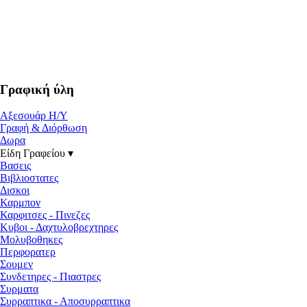
Γραφική ύλη
Αξεσουάρ Η/Υ
Γραφή & Διόρθωση
Δωρα
Είδη Γραφείου ▾
Βασεις
Βιβλιοστατες
Δισκοι
Καρμπον
Καρφιτσες - Πινεζες
Κυβοι - Δαχτυλοβρεχτηρες
Μολυβοθηκες
Περφορατερ
Σουμεν
Συνδετηρες - Πιαστρες
Συρματα
Συρραπτικα - Αποσυρραπτικα