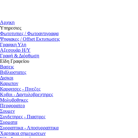
Αρχικη
Υπηρεσιες
Φωτοτυπιες / Φωτοαντιγραφα
Ψηφιακες / Offset Εκτυπωσεις
Γραφικη Υλη
Αξεσουάρ Η/Υ
Γραφή & Διόρθωση
Είδη Γραφείου
Βασεις
Βιβλιοστατες
Δισκοι
Καρμπον
Καρφιτσες - Πινεζες
Κυβοι - Δαχτυλοβρεχτηρες
Μολυβοθηκες
Περφορατερ
Σουμεν
Συνδετηρες - Πιαστρες
Συρματα
Συρραπτικα - Αποσυρραπτικα
Χαρτακια σημειωσεων