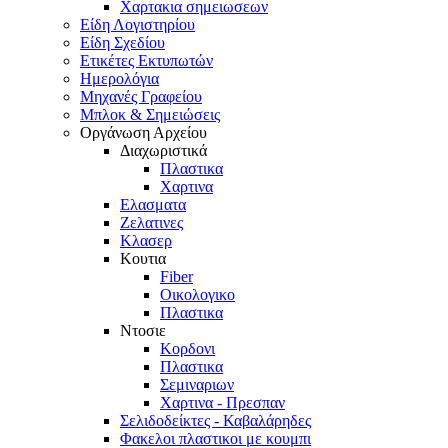
Χαρτακια σημειωσεων
Είδη Λογιστηρίου
Είδη Σχεδίου
Ετικέτες Εκτυπωτών
Ημερολόγια
Μηχανές Γραφείου
Μπλοκ & Σημειώσεις
Οργάνωση Αρχείου
Διαχωριστικά
Πλαστικα
Χαρτινα
Ελασματα
Ζελατινες
Κλασερ
Κουτια
Fiber
Οικολογικο
Πλαστικα
Ντοσιε
Κορδονι
Πλαστικα
Σεμιναριων
Χαρτινα - Πρεσπαν
Σελιδοδείκτες - Καβαλάρηδες
Φακελοι πλαστικοι με κουμπι