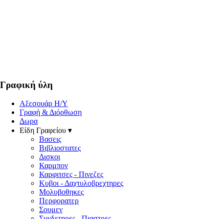
Γραφική ύλη
Αξεσουάρ Η/Υ
Γραφή & Διόρθωση
Δωρα
Είδη Γραφείου ▾
Βασεις
Βιβλιοστατες
Δισκοι
Καρμπον
Καρφιτσες - Πινεζες
Κυβοι - Δαχτυλοβρεχτηρες
Μολυβοθηκες
Περφορατερ
Σουμεν
Συνδετηρες - Πιαστρες