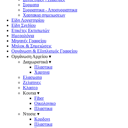
Συρματα
Συρραπτικα - Αποσυρραπτικα
Χαρτακια σημειωσεων
Είδη Λογιστηρίου
Είδη Σχεδίου
Ετικέτες Εκτυπωτών
Ημερολόγια
Μηχανές Γραφείου
Μπλοκ & Σημειώσεις
Οργάνωση & Εξοπλισμός Γραφείου
Οργάνωση Αρχείου ▾
Διαχωριστικά ▾
Πλαστικα
Χαρτινα
Ελασματα
Ζελατινες
Κλασερ
Κουτια ▾
Fiber
Οικολογικο
Πλαστικα
Ντοσιε ▾
Κορδονι
Πλαστικα