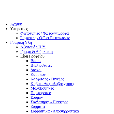
Αρχικη
Υπηρεσιες
Φωτοτυπιες / Φωτοαντιγραφα
Ψηφιακες / Offset Εκτυπωσεις
Γραφικη Υλη
Αξεσουάρ Η/Υ
Γραφή & Διόρθωση
Είδη Γραφείου
Βασεις
Βιβλιοστατες
Δισκοι
Καρμπον
Καρφιτσες - Πινεζες
Κυβοι - Δαχτυλοβρεχτηρες
Μολυβοθηκες
Περφορατερ
Σουμεν
Συνδετηρες - Πιαστρες
Συρματα
Συρραπτικα - Αποσυρραπτικα