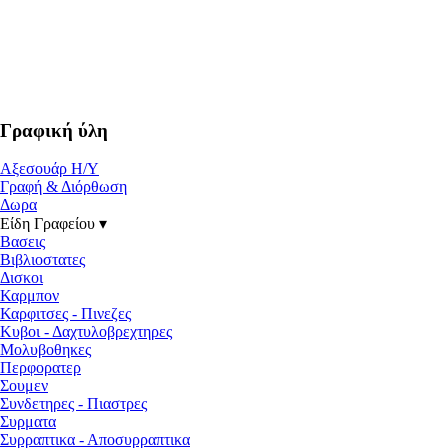
Γραφική ύλη
Αξεσουάρ Η/Υ
Γραφή & Διόρθωση
Δωρα
Είδη Γραφείου ▾
Βασεις
Βιβλιοστατες
Δισκοι
Καρμπον
Καρφιτσες - Πινεζες
Κυβοι - Δαχτυλοβρεχτηρες
Μολυβοθηκες
Περφορατερ
Σουμεν
Συνδετηρες - Πιαστρες
Συρματα
Συρραπτικα - Αποσυρραπτικα