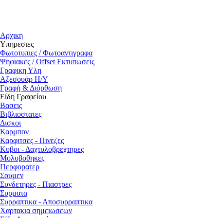
Αρχικη
Υπηρεσιες
Φωτοτυπιες / Φωτοαντιγραφα
Ψηφιακες / Offset Εκτυπωσεις
Γραφικη Υλη
Αξεσουάρ Η/Υ
Γραφή & Διόρθωση
Είδη Γραφείου
Βασεις
Βιβλιοστατες
Δισκοι
Καρμπον
Καρφιτσες - Πινεζες
Κυβοι - Δαχτυλοβρεχτηρες
Μολυβοθηκες
Περφορατερ
Σουμεν
Συνδετηρες - Πιαστρες
Συρματα
Συρραπτικα - Αποσυρραπτικα
Χαρτακια σημειωσεων