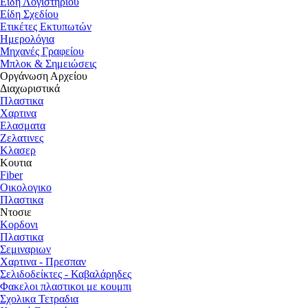
Είδη Λογιστηρίου
Είδη Σχεδίου
Ετικέτες Εκτυπωτών
Ημερολόγια
Μηχανές Γραφείου
Μπλοκ & Σημειώσεις
Οργάνωση Αρχείου
Διαχωριστικά
Πλαστικα
Χαρτινα
Ελασματα
Ζελατινες
Κλασερ
Κουτια
Fiber
Οικολογικο
Πλαστικα
Ντοσιε
Κορδονι
Πλαστικα
Σεμιναριων
Χαρτινα - Πρεσπαν
Σελιδοδείκτες - Καβαλάρηδες
Φακελοι πλαστικοι με κουμπι
Σχολικα Τετραδια