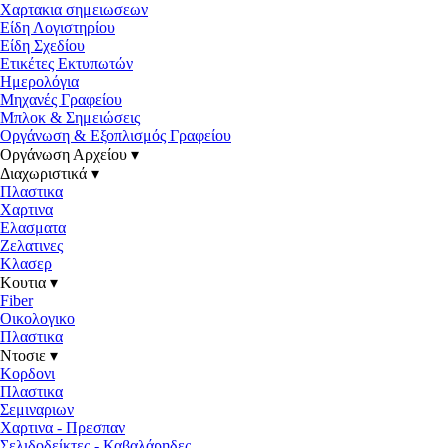
Χαρτακια σημειωσεων
Είδη Λογιστηρίου
Είδη Σχεδίου
Ετικέτες Εκτυπωτών
Ημερολόγια
Μηχανές Γραφείου
Μπλοκ & Σημειώσεις
Οργάνωση & Εξοπλισμός Γραφείου
Οργάνωση Αρχείου ▾
Διαχωριστικά ▾
Πλαστικα
Χαρτινα
Ελασματα
Ζελατινες
Κλασερ
Κουτια ▾
Fiber
Οικολογικο
Πλαστικα
Ντοσιε ▾
Κορδονι
Πλαστικα
Σεμιναριων
Χαρτινα - Πρεσπαν
Σελιδοδείκτες - Καβαλάρηδες