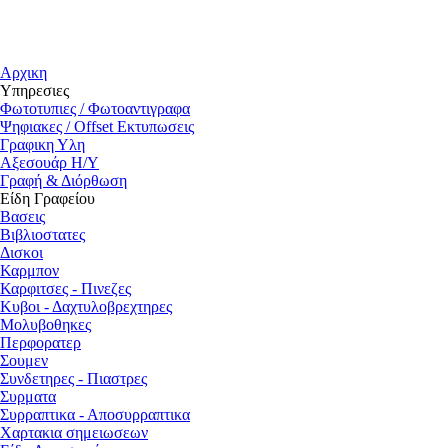
Αρχικη
Υπηρεσιες
Φωτοτυπιες / Φωτοαντιγραφα
Ψηφιακες / Offset Εκτυπωσεις
Γραφικη Υλη
Αξεσουάρ Η/Υ
Γραφή & Διόρθωση
Είδη Γραφείου
Βασεις
Βιβλιοστατες
Δισκοι
Καρμπον
Καρφιτσες - Πινεζες
Κυβοι - Δαχτυλοβρεχτηρες
Μολυβοθηκες
Περφορατερ
Σουμεν
Συνδετηρες - Πιαστρες
Συρματα
Συρραπτικα - Αποσυρραπτικα
Χαρτακια σημειωσεων