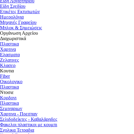
Είδη Λογιστηρίου
Είδη Σχεδίου
Ετικέτες Εκτυπωτών
Ημερολόγια
Μηχανές Γραφείου
Μπλοκ & Σημειώσεις
Οργάνωση Αρχείου
Διαχωριστικά
Πλαστικα
Χαρτινα
Ελασματα
Ζελατινες
Κλασερ
Κουτια
Fiber
Οικολογικο
Πλαστικα
Ντοσιε
Κορδονι
Πλαστικα
Σεμιναριων
Χαρτινα - Πρεσπαν
Σελιδοδείκτες - Καβαλάρηδες
Φακελοι πλαστικοι με κουμπι
Σχολικα Τετραδια