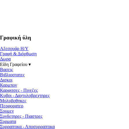
Γραφική ύλη
Αξεσουάρ Η/Υ
Γραφή & Διόρθωση
Δωρα
Είδη Γραφείου ▾
Βασεις
Βιβλιοστατες
Δισκοι
Καρμπον
Καρφιτσες - Πινεζες
Κυβοι - Δαχτυλοβρεχτηρες
Μολυβοθηκες
Περφορατερ
Σουμεν
Συνδετηρες - Πιαστρες
Συρματα
Συρραπτικα - Αποσυρραπτικα