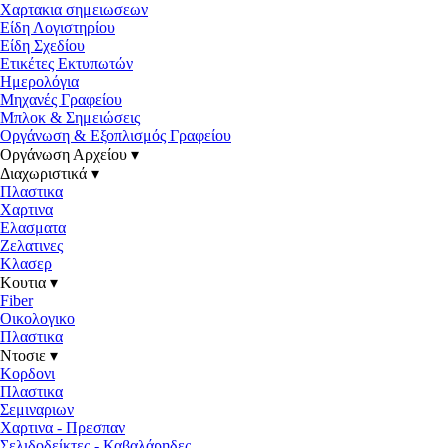
Χαρτακια σημειωσεων
Είδη Λογιστηρίου
Είδη Σχεδίου
Ετικέτες Εκτυπωτών
Ημερολόγια
Μηχανές Γραφείου
Μπλοκ & Σημειώσεις
Οργάνωση & Εξοπλισμός Γραφείου
Οργάνωση Αρχείου ▾
Διαχωριστικά ▾
Πλαστικα
Χαρτινα
Ελασματα
Ζελατινες
Κλασερ
Κουτια ▾
Fiber
Οικολογικο
Πλαστικα
Ντοσιε ▾
Κορδονι
Πλαστικα
Σεμιναριων
Χαρτινα - Πρεσπαν
Σελιδοδείκτες - Καβαλάρηδες