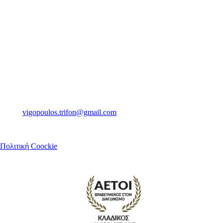
Θα μας βρείτε
Ψαρών 14
Καλαμάτα Μεσσηνίας
Τ.Κ. 24100
Τηλ. 2721081160
Email.
vigopoulos.trifon@gmail.com
Πολιτική Coockie