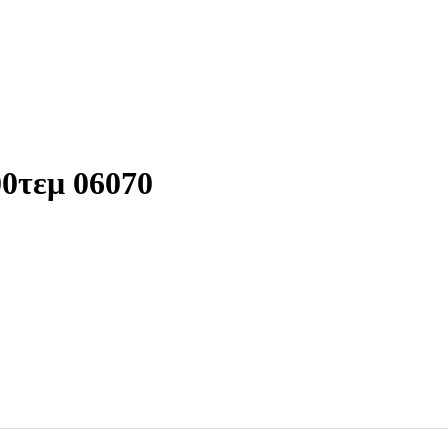
0τεμ 06070