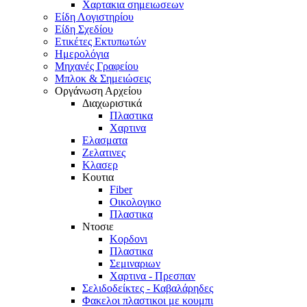
Χαρτακια σημειωσεων
Είδη Λογιστηρίου
Είδη Σχεδίου
Ετικέτες Εκτυπωτών
Ημερολόγια
Μηχανές Γραφείου
Μπλοκ & Σημειώσεις
Οργάνωση Αρχείου
Διαχωριστικά
Πλαστικα
Χαρτινα
Ελασματα
Ζελατινες
Κλασερ
Κουτια
Fiber
Οικολογικο
Πλαστικα
Ντοσιε
Κορδονι
Πλαστικα
Σεμιναριων
Χαρτινα - Πρεσπαν
Σελιδοδείκτες - Καβαλάρηδες
Φακελοι πλαστικοι με κουμπι